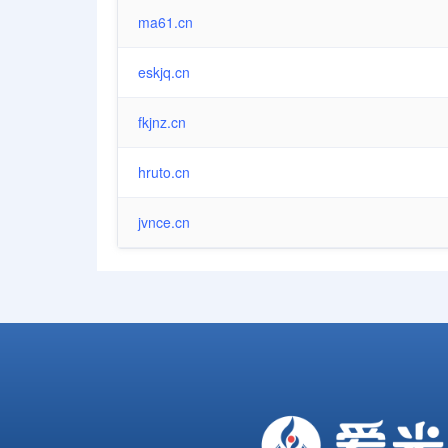
ma61.cn
eskjq.cn
fkjnz.cn
hruto.cn
jvnce.cn