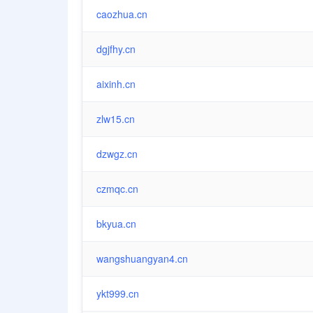
caozhua.cn
dgjfhy.cn
aixinh.cn
zlw15.cn
dzwgz.cn
czmqc.cn
bkyua.cn
wangshuangyan4.cn
ykt999.cn