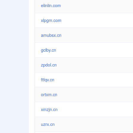
elinlin.com
xlpgm.com
amubsx.cn
gclby.cn
zpdol.cn
ftfqv.cn
ortxm.cn
xmzjn.cn
uzrx.cn