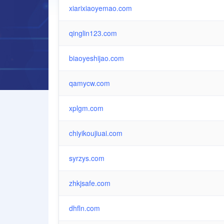
xiarixiaoyemao.com
qinglin123.com
biaoyeshijao.com
qamycw.com
xplgm.com
chiyikoujiuai.com
syrzys.com
zhkjsafe.com
dhfln.com